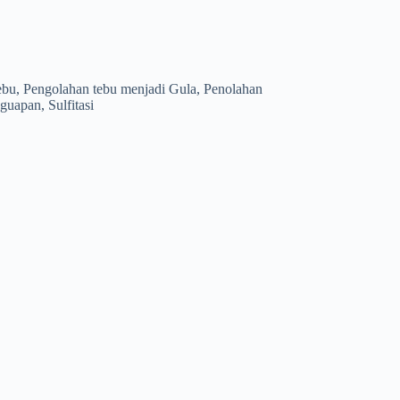
ebu
,
Pengolahan tebu menjadi Gula
,
Penolahan
nguapan
,
Sulfitasi