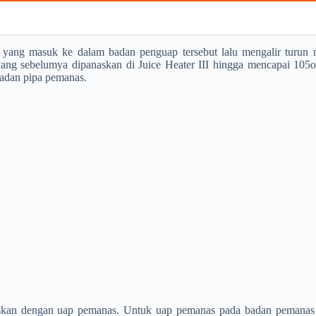
ra yang masuk ke dalam badan penguap tersebut lalu mengalir turun
 yang sebelumya dipanaskan di Juice Heater III hingga mencapai 105o
badan pipa pemanas.
anaskan dengan uap pemanas. Untuk uap pemanas pada badan pemanas