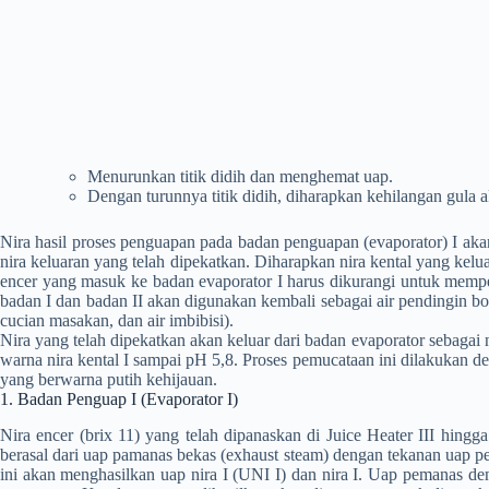
Menurunkan titik didih dan menghemat uap.
Dengan turunnya titik didih, diharapkan kehilangan gula ak
Nira hasil proses penguapan pada badan penguapan (evaporator) I aka
nira keluaran yang telah dipekatkan. Diharapkan nira kental yang kelua
encer yang masuk ke badan evaporator I harus dikurangi untuk mempe
badan I dan badan II akan digunakan kembali sebagai air pendingin bo
cucian masakan, dan air imbibisi).
Nira yang telah dipekatkan akan keluar dari badan evaporator sebagai n
warna nira kental I sampai pH 5,8. Proses pemucataan ini dilakukan 
yang berwarna putih kehijauan.
1. Badan Penguap I (Evaporator I)
Nira encer (brix 11) yang telah dipanaskan di Juice Heater III hi
berasal dari uap pamanas bekas (exhaust steam) dengan tekanan uap 
ini akan menghasilkan uap nira I (UNI I) dan nira I. Uap pemanas d