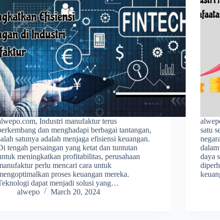
alwepo.com, Industri manufaktur terus
alwep
berkembang dan menghadapi berbagai tantangan,
satu s
salah satunya adalah menjaga efisiensi keuangan.
negara
Di tengah persaingan yang ketat dan tuntutan
dalam 
untuk meningkatkan profitabilitas, perusahaan
daya s
manufaktur perlu mencari cara untuk
diperh
mengoptimalkan proses keuangan mereka.
keuan
Teknologi dapat menjadi solusi yang…
alwepo
March 20, 2024