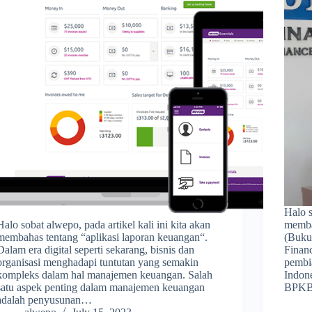
Halo s
Halo sobat alwepo, pada artikel kali ini kita akan
memba
membahas tentang “aplikasi laporan keuangan“.
(Buku
Dalam era digital seperti sekarang, bisnis dan
Finan
organisasi menghadapi tuntutan yang semakin
pembia
kompleks dalam hal manajemen keuangan. Salah
Indon
satu aspek penting dalam manajemen keuangan
BPKB
adalah penyusunan…