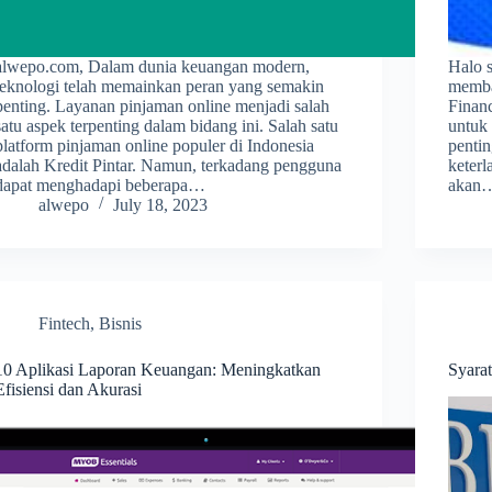
alwepo.com, Dalam dunia keuangan modern,
Halo s
teknologi telah memainkan peran yang semakin
memba
penting. Layanan pinjaman online menjadi salah
Finan
satu aspek terpenting dalam bidang ini. Salah satu
untuk
platform pinjaman online populer di Indonesia
penti
adalah Kredit Pintar. Namun, terkadang pengguna
keterl
dapat menghadapi beberapa…
akan
alwepo
July 18, 2023
Fintech
,
Bisnis
10 Aplikasi Laporan Keuangan: Meningkatkan
Syara
Efisiensi dan Akurasi