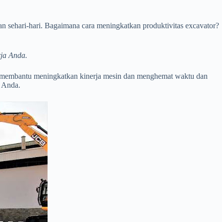
aan sehari-hari. Bagaimana cara meningkatkan produktivitas excavator?
rja Anda.
apat membantu meningkatkan kinerja mesin dan menghemat waktu dan
r Anda.