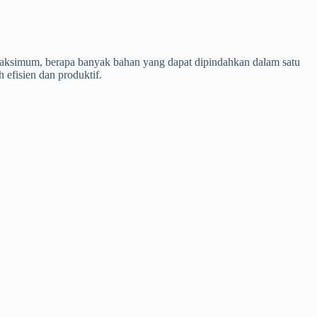
 maksimum, berapa banyak bahan yang dapat dipindahkan dalam satu
 efisien dan produktif.