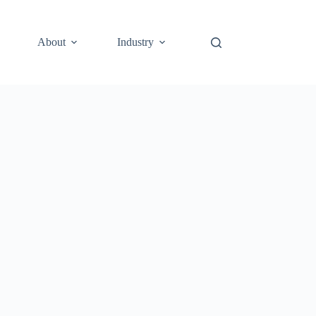
About
Industry