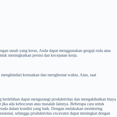
ngan tanah yang keras, Anda dapat menggunakan gergaji roda atau
tuk meningkatkan presisi dan kecepatan kerja.
k menghindari kerusakan dan menghemat waktu. Atau, saat
g berlebihan dapat mengurangi produktivitas dan mengakibatkan biaya
t jika ada kebocoran atau masalah lainnya. Beberapa cara untuk
erada dalam kondisi yang baik. Dengan melakukan monitoring
rasional, sehingga produktivitas excavator dapat meningkat dengan