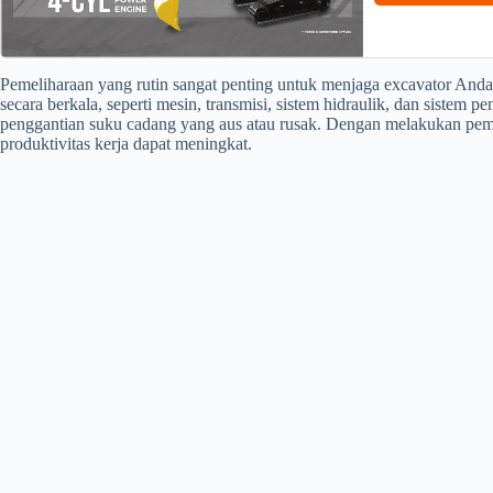
Pemeliharaan yang rutin sangat penting untuk menjaga excavator Anda
secara berkala, seperti mesin, transmisi, sistem hidraulik, dan sist
penggantian suku cadang yang aus atau rusak. Dengan melakukan pem
produktivitas kerja dapat meningkat.