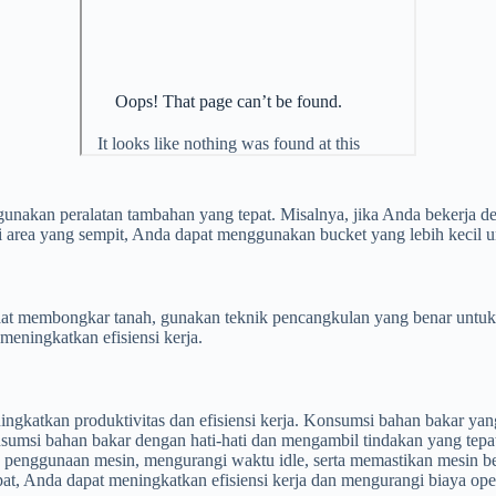
nakan peralatan tambahan yang tepat. Misalnya, jika Anda bekerja de
 area yang sempit, Anda dapat menggunakan bucket yang lebih kecil un
 saat membongkar tanah, gunakan teknik pencangkulan yang benar untu
eningkatkan efisiensi kerja.
ngkatkan produktivitas dan efisiensi kerja. Konsumsi bahan bakar yan
nsumsi bahan bakar dengan hati-hati dan mengambil tindakan yang tepa
 penggunaan mesin, mengurangi waktu idle, serta memastikan mesin b
at, Anda dapat meningkatkan efisiensi kerja dan mengurangi biaya ope