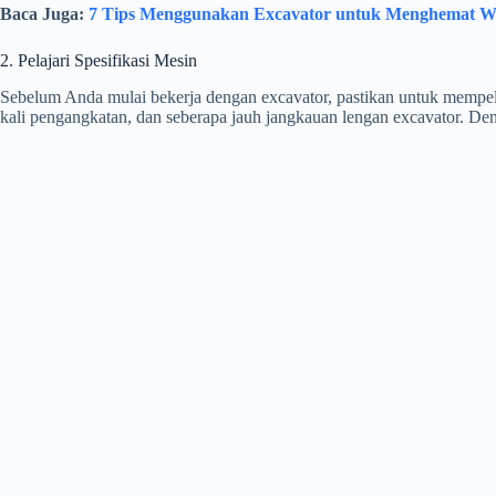
Baca Juga:
7 Tips Menggunakan Excavator untuk Menghemat W
2. Pelajari Spesifikasi Mesin
Sebelum Anda mulai bekerja dengan excavator, pastikan untuk mempela
kali pengangkatan, dan seberapa jauh jangkauan lengan excavator. Den