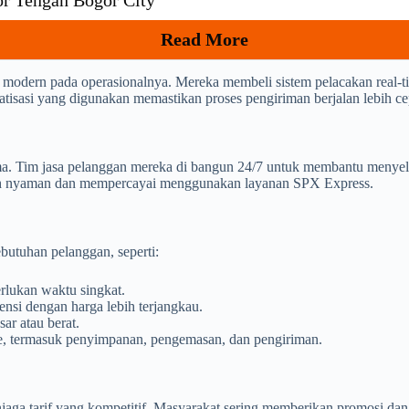
or Tengah Bogor City
Read More
 modern pada operasionalnya. Mereka membeli sistem pelacakan real
omatisasi yang digunakan memastikan proses pengiriman berjalan lebih cep
 Tim jasa pelanggan mereka di bangun 24/7 untuk membantu menyeles
dah nyaman dan mempercayai menggunakan layanan SPX Express.
butuhan pelanggan, seperti:
lukan waktu singkat.
nsi dengan harga lebih terjangkau.
ar atau berat.
ce, termasuk penyimpanan, pengemasan, dan pengiriman.
ga tarif yang kompetitif. Masyarakat sering memberikan promosi dan 