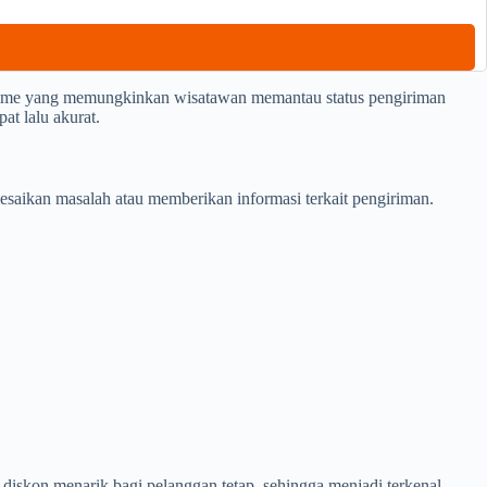
-time yang memungkinkan wisatawan memantau status pengiriman
at lalu akurat.
aikan masalah atau memberikan informasi terkait pengiriman.
diskon menarik bagi pelanggan tetap, sehingga menjadi terkenal