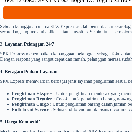
SPX Terdekat SPX Express Bogor DC Tegallega Bog
Sebuah keunggulan utama SPX Express adalah pemanfaatan teknologi
secara langsung melalui aplikasi atau situs-situs. Selain itu, sistem ot
3.
Layanan Pelanggan 24/7
SPX Express menempatkan kebanggaan pelanggan sebagai fokus utama.
Dengan respons yang sangat cepat dan ramah, pelanggan merasa su
4.
Beragam Pilihan Layanan
SPX Express menawarkan berbagai jenis layanan pengiriman sesuai ke
Pengiriman Ekspres
: Untuk pengiriman mendesak yang memer
Pengiriman Reguler
: Cocok untuk pengiriman barang non-urge
Pengiriman Cargo
: Untuk pengiriman barang dalam jumlah bes
Fulfillment Service
: Solusi end-to-end untuk bisnis e-commer
5.
Harga Kompetitif
Meski menawarkan layanan yang bagus tinggi, SPX Express tetap menja