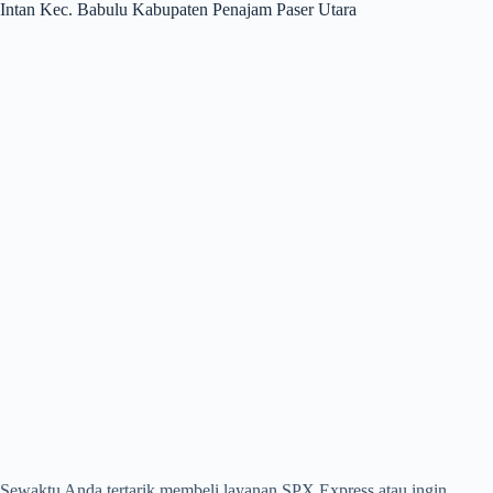
Intan Kec. Babulu Kabupaten Penajam Paser Utara
Sewaktu Anda tertarik membeli layanan SPX Express atau ingin