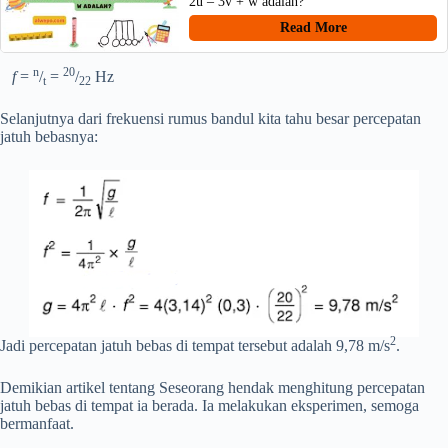
2u – 3v + w adalah?
Read More
n
20
f
=
/
=
/
Hz
t
22
Selanjutnya dari frekuensi rumus bandul kita tahu besar percepatan
jatuh bebasnya:
2
Jadi percepatan jatuh bebas di tempat tersebut adalah 9,78 m/s
.
Demikian artikel tentang Seseorang hendak menghitung percepatan
jatuh bebas di tempat ia berada. Ia melakukan eksperimen, semoga
bermanfaat.