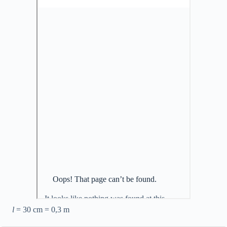
l
= 30 cm = 0,3 m