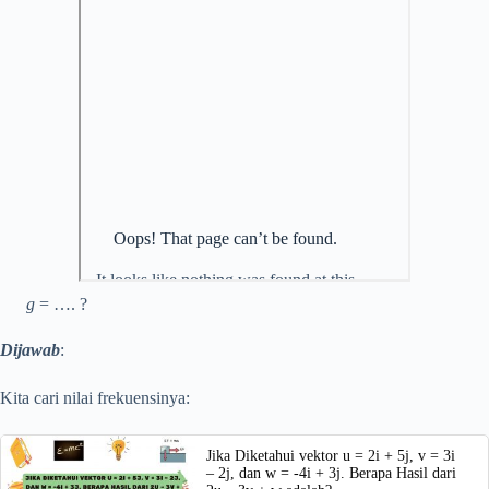
g
= …. ?
Dijawab
:
Kita cari nilai frekuensinya:
Jika Diketahui vektor u = 2i + 5j, v = 3i
– 2j, dan w = -4i + 3j. Berapa Hasil dari