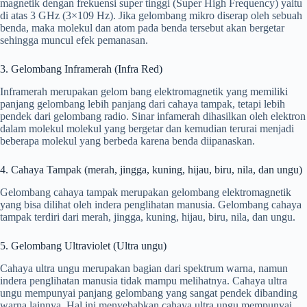
magnetik dengan frekuensi super tinggi (Super High Frequency) yaitu
di atas 3 GHz (3×109 Hz). Jika gelombang mikro diserap oleh sebuah
benda, maka molekul dan atom pada benda tersebut akan bergetar
sehingga muncul efek pemanasan.
3. Gelombang Inframerah (Infra Red)
Inframerah merupakan gelom bang elektromagnetik yang memiliki
panjang gelombang lebih panjang dari cahaya tampak, tetapi lebih
pendek dari gelombang radio. Sinar infamerah dihasilkan oleh elektron
dalam molekul molekul yang bergetar dan kemudian terurai menjadi
beberapa molekul yang berbeda karena benda diipanaskan.
4. Cahaya Tampak (merah, jingga, kuning, hijau, biru, nila, dan ungu)
Gelombang cahaya tampak merupakan gelombang elektromagnetik
yang bisa dilihat oleh indera penglihatan manusia. Gelombang cahaya
tampak terdiri dari merah, jingga, kuning, hijau, biru, nila, dan ungu.
5. Gelombang Ultraviolet (Ultra ungu)
Cahaya ultra ungu merupakan bagian dari spektrum warna, namun
indera penglihatan manusia tidak mampu melihatnya. Cahaya ultra
ungu mempunyai panjang gelombang yang sangat pendek dibanding
warna lainnya. Hal ini menyebabkan cahaya ultra ungu mempunyai