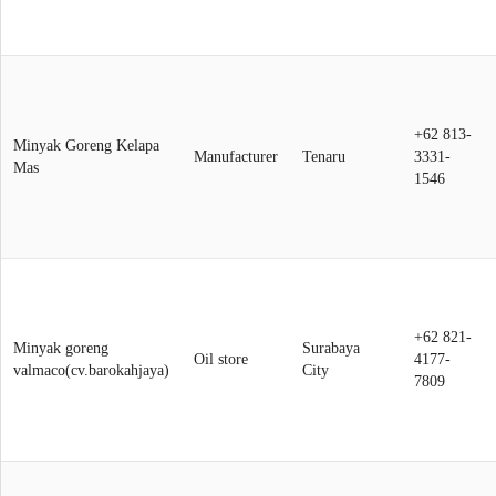
+62 813-
Minyak Goreng Kelapa
Manufacturer
Tenaru
3331-
Mas
1546
+62 821-
Minyak goreng
Surabaya
Oil store
4177-
valmaco(cv.barokahjaya)
City
7809