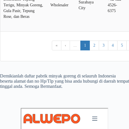
Surabaya
Terigu, Minyak Goreng,
Wholesaler
4526-
City
Gula Pasir, Tepung
6375
Rose, dan Beras
«
‹
...
1
2
3
4
5
Demikianlah daftar pabrik minyak goreng di selauruh Indonesia
beserta alamat dan no Hp/Tlp yang bisa anda hubungi di daerah tempat
tinggal anda. Semoga Bermanfaat.