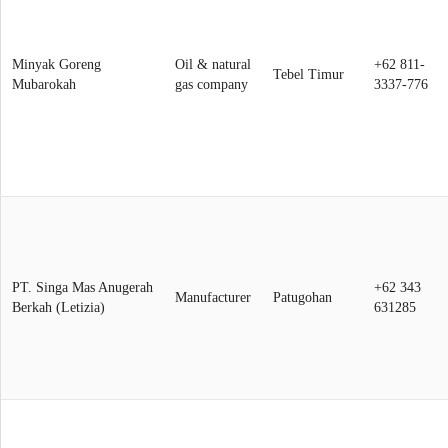
Minyak Goreng
Oil & natural
+62 811-
Tebel Timur
Mubarokah
gas company
3337-776
PT. Singa Mas Anugerah
+62 343
Manufacturer
Patugohan
Berkah (Letizia)
631285