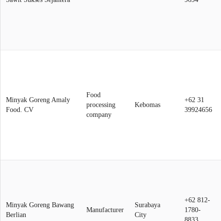
Food
Minyak Goreng Amaly
+62 31
processing
Kebomas
Food. CV
39924656
company
+62 812-
Minyak Goreng Bawang
Surabaya
Manufacturer
1780-
Berlian
City
8833