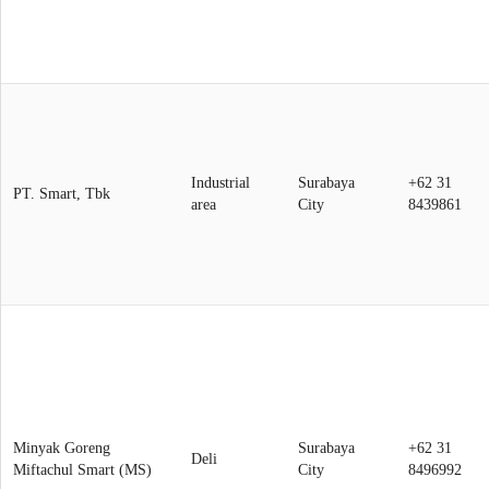
Industrial
Surabaya
+62 31
PT. Smart, Tbk
area
City
8439861
Minyak Goreng
Surabaya
+62 31
Deli
Miftachul Smart (MS)
City
8496992