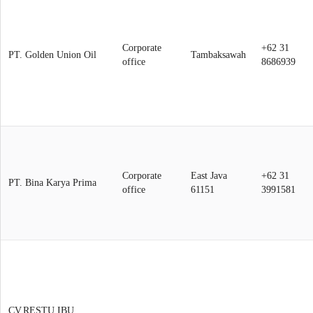
Corporate
+62 31
PT. Golden Union Oil
Tambaksawah
office
8686939
Corporate
East Java
+62 31
PT. Bina Karya Prima
office
61151
3991581
CV.RESTU IBU