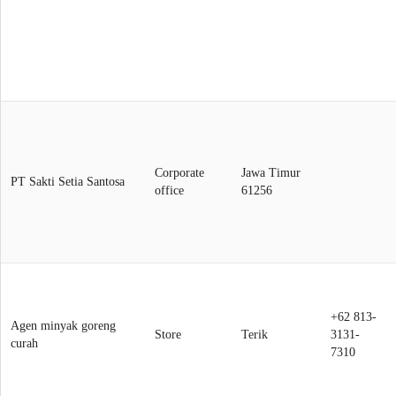
Corporate
Jawa Timur
PT Sakti Setia Santosa
office
61256
+62 813-
Agen minyak goreng
Store
Terik
3131-
curah
7310