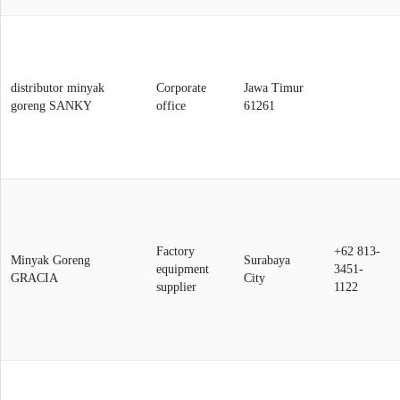
distributor minyak
Corporate
Jawa Timur
goreng SANKY
office
61261
Factory
+62 813-
Minyak Goreng
Surabaya
equipment
3451-
GRACIA
City
supplier
1122