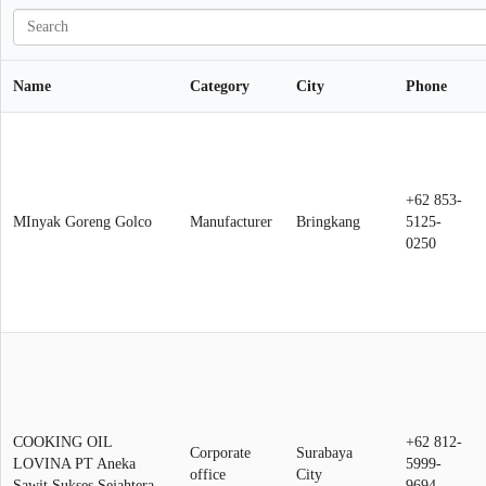
Name
Category
City
Phone
+62 853-
MInyak Goreng Golco
Manufacturer
Bringkang
5125-
0250
COOKING OIL
+62 812-
Corporate
Surabaya
LOVINA PT Aneka
5999-
office
City
Sawit Sukses Sejahtera
9694