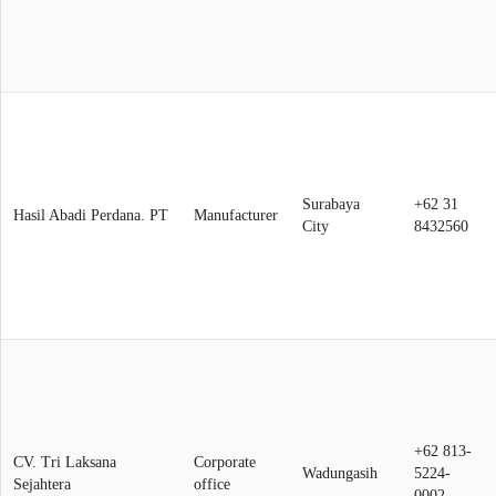
Surabaya
+62 31
Hasil Abadi Perdana. PT
Manufacturer
City
8432560
+62 813-
CV. Tri Laksana
Corporate
Wadungasih
5224-
Sejahtera
office
0002