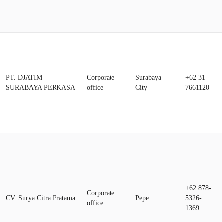
PT. DJATIM
Corporate
Surabaya
+62 31
SURABAYA PERKASA
office
City
7661120
+62 878-
Corporate
CV. Surya Citra Pratama
Pepe
5326-
office
1369