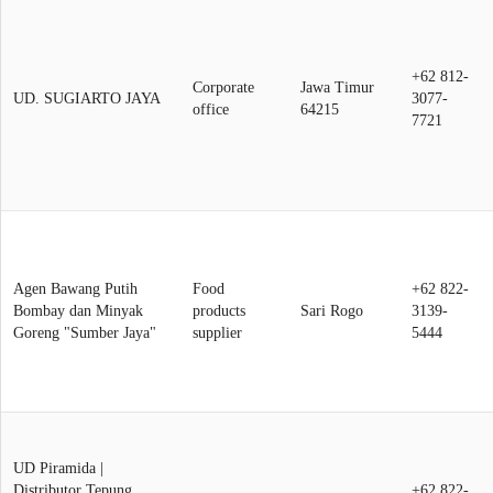
+62 812-
Corporate
Jawa Timur
UD. SUGIARTO JAYA
3077-
office
64215
7721
Agen Bawang Putih
Food
+62 822-
Bombay dan Minyak
products
Sari Rogo
3139-
Goreng "Sumber Jaya"
supplier
5444
UD Piramida |
Distributor Tepung
+62 822-