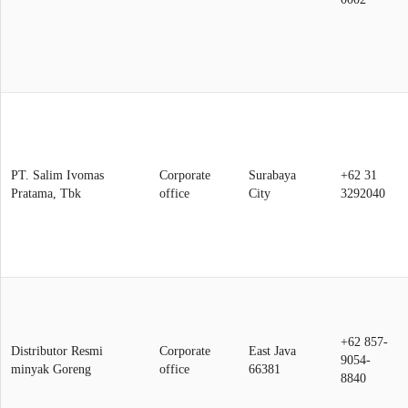
PT. Salim Ivomas
Corporate
Surabaya
+62 31
Pratama, Tbk
office
City
3292040
+62 857-
Distributor Resmi
Corporate
East Java
9054-
minyak Goreng
office
66381
8840