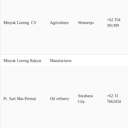
+62 354
Minyak Goreng. CV
Agriculture
Wonorejo
391399
Minyak Goreng Rakyat
Manufacturer
Surabaya
+62 31
Pt. Sari Mas Permai
Oil refinery
City
7662434