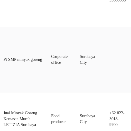
99680858
Corporate
Surabaya
Pt SMP minyak goreng
office
City
Jual Minyak Goreng
+62 822-
Food
Surabaya
Kemasan Murah
3018-
producer
City
LETIZIA Surabaya
9700