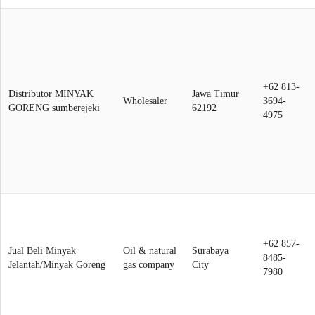
+62 813-
Distributor MINYAK
Jawa Timur
Wholesaler
3694-
GORENG sumberejeki
62192
4975
+62 857-
Jual Beli Minyak
Oil & natural
Surabaya
8485-
Jelantah/Minyak Goreng
gas company
City
7980