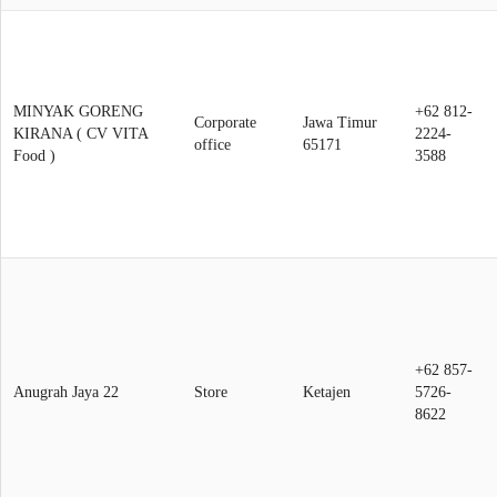
MINYAK GORENG
+62 812-
Corporate
Jawa Timur
KIRANA ( CV VITA
2224-
office
65171
Food )
3588
+62 857-
Anugrah Jaya 22
Store
Ketajen
5726-
8622