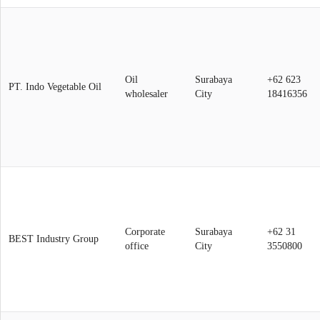
Oil
Surabaya
+62 623
PT. Indo Vegetable Oil
wholesaler
City
18416356
Corporate
Surabaya
+62 31
BEST Industry Group
office
City
3550800