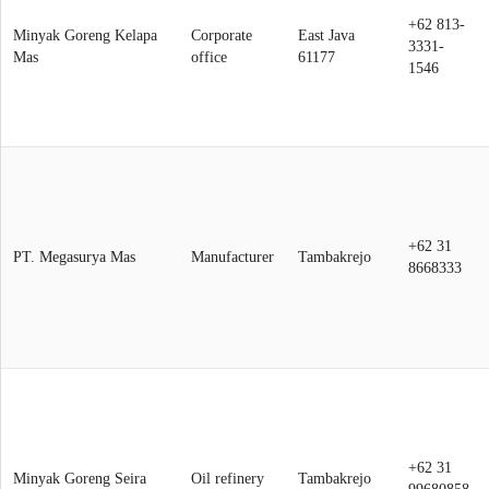
+62 813-
Minyak Goreng Kelapa
Corporate
East Java
3331-
Mas
office
61177
1546
+62 31
PT. Megasurya Mas
Manufacturer
Tambakrejo
8668333
+62 31
Minyak Goreng Seira
Oil refinery
Tambakrejo