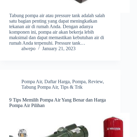
Tabung pompa air atau pressure tank adalah salah
satu bagian penting yang dapat meningkatkan
tekanan air di rumah Anda. Dengan adanya
komponen ini, pompa air akan bekerja lebih
maksimal dan dapat memastikan kebutuhan air di
rumah Anda terpenuhi. Pressure tank…
alwepo
January 21, 2023
Pompa Air
,
Daftar Harga
,
Pompa
,
Review
,
Tabung Pompa Air
,
Tips & Trik
9 Tips Memilih Pompa Air Yang Benar dan Harga
Pompa Air Pilihan