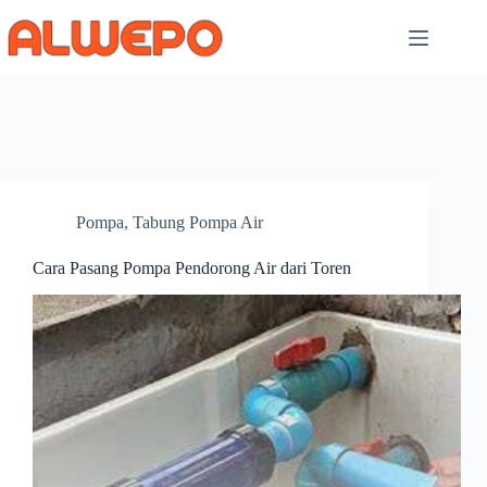
Skip
to
content
Pompa
,
Tabung Pompa Air
Cara Pasang Pompa Pendorong Air dari Toren