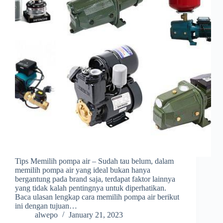
Tips Memilih pompa air – Sudah tau belum, dalam
memilih pompa air yang ideal bukan hanya
bergantung pada brand saja, terdapat faktor lainnya
yang tidak kalah pentingnya untuk diperhatikan.
Baca ulasan lengkap cara memilih pompa air berikut
ini dengan tujuan…
alwepo
January 21, 2023