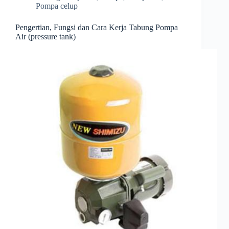
Pompa celup
Pengertian, Fungsi dan Cara Kerja Tabung Pompa
Air (pressure tank)