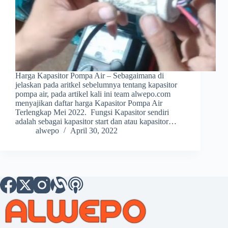
Harga Kapasitor Pompa Air – Sebagaimana di
jelaskan pada aritkel sebelumnya tentang kapasitor
pompa air, pada artikel kali ini team alwepo.com
menyajikan daftar harga Kapasitor Pompa Air
Terlengkap Mei 2022. Fungsi Kapasitor sendiri
adalah sebagai kapasitor start dan atau kapasitor…
alwepo
April 30, 2022