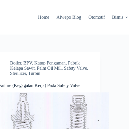
Home
Alwepo Blog
Otomotif
Bisnis
Boiler
,
BPV
,
Katup Pengaman
,
Pabrik
Kelapa Sawit
,
Palm Oil Mill
,
Safety Valve
,
Sterilizer
,
Turbin
Failure (Kegagalan Kerja) Pada Safety Valve