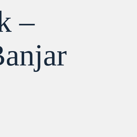
k –
anjar