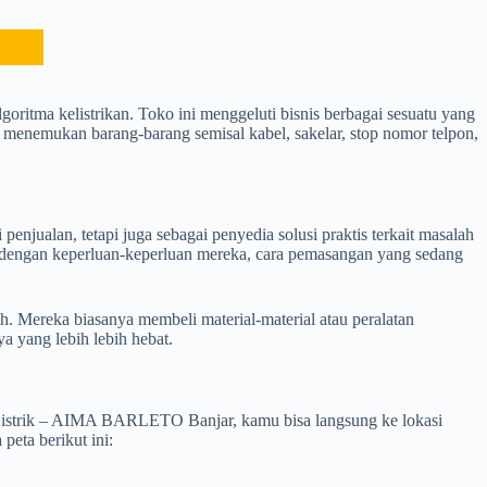
ritma kelistrikan. Toko ini menggeluti bisnis berbagai sesuatu yang
at menemukan barang-barang semisal kabel, sakelar, stop nomor telpon,
enjualan, tetapi juga sebagai penyedia solusi praktis terkait masalah
uai dengan keperluan-keperluan mereka, cara pemasangan yang sedang
mah. Mereka biasanya membeli material-material atau peralatan
a yang lebih lebih hebat.
 Listrik – AIMA BARLETO Banjar, kamu bisa langsung ke lokasi
eta berikut ini: