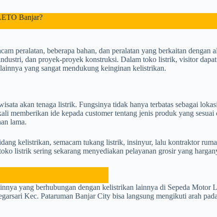
RLETO Banjar?
 peralatan, beberapa bahan, dan peralatan yang berkaitan dengan algo
dustri, dan proyek-proyek konstruksi. Dalam toko listrik, visitor dap
al lainnya yang sangat mendukung keinginan kelistrikan.
ta akan tenaga listrik. Fungsinya tidak hanya terbatas sebagai lokasi p
ng kali memberikan ide kepada customer tentang jenis produk yang ses
han lama.
bidang kelistrikan, semacam tukang listrik, insinyur, lalu kontraktor ru
oko listrik sering sekarang menyediakan pelayanan grosir yang hargany
ainnya yang berhubungan dengan kelistrikan lainnya di Sepeda Motor
sari Kec. Pataruman Banjar City bisa langsung mengikuti arah pada p