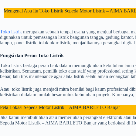
Mengenal Apa Itu Toko Listrik Sepeda Motor Listrik – AIMA BA
Toko listrik
merupakan sebuah tempat usaha yang menjual berbagai macam
digunakan untuk pemasangan listrik bangunan tangga, gedung kantor, in
lampu, panel listrik, tolak ukur listrik, menjadikannya perangkat digit
Fungsi dan Peran Toko Listrik
Toko listrik berlaga peran baik dalam memungkinkan kebutuhan tamu wisa
kelistrikan. Semacam, pemilik toko atau staff yang professional seri
benar, lalu tips maintenance agar alat2 listrik selalu aman sedangkan ta
Atau, toko listrik juga menjadi mitra bernilai bagi kaum profesional di
kelistrikan didalam jumlah besar untuk kebutuhan proyek. Karenanya, t
Peta Lokasi Sepeda Motor Listrik – AIMA BARLETO Banjar
Jika kamu membutuhkan atau memerlukan perangkat elektronik atau l
Sepeda Motor Listrik – AIMA BARLETO Banjar yang berlokasi di Hegar