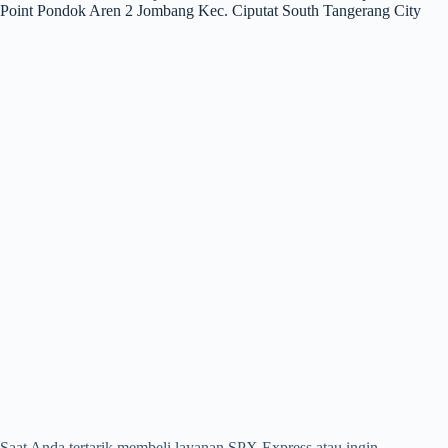
Point Pondok Aren 2 Jombang Kec. Ciputat South Tangerang City
Saat Anda tertarik membeli layanan SPX Express atau ingin