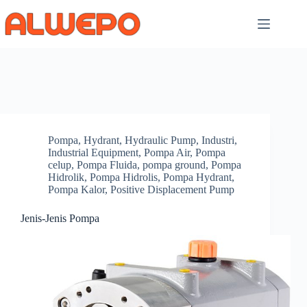
Skip
to
content
Pompa
,
Hydrant
,
Hydraulic Pump
,
Industri
,
Industrial Equipment
,
Pompa Air
,
Pompa
celup
,
Pompa Fluida
,
pompa ground
,
Pompa
Hidrolik
,
Pompa Hidrolis
,
Pompa Hydrant
,
Pompa Kalor
,
Positive Displacement Pump
Jenis-Jenis Pompa