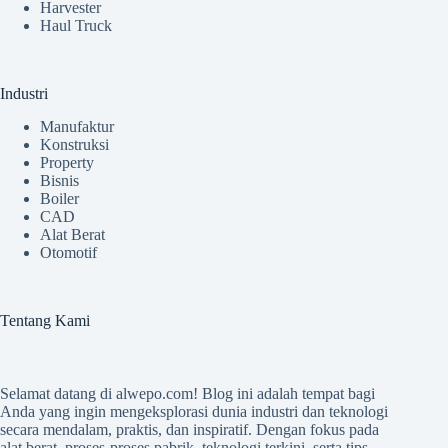
Harvester
Haul Truck
Industri
Manufaktur
Konstruksi
Property
Bisnis
Boiler
CAD
Alat Berat
Otomotif
Tentang Kami
Selamat datang di
alwepo.com
! Blog ini adalah tempat bagi
Anda yang ingin mengeksplorasi dunia industri dan teknologi
secara mendalam, praktis, dan inspiratif. Dengan fokus pada
alat berat, proses-proses pabrik, teknologi terkini, serta tips