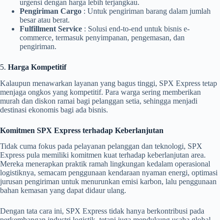
urgensi dengan harga lebih terjangkau.
Pengiriman Cargo
: Untuk pengiriman barang dalam jumlah
besar atau berat.
Fulfillment Service
: Solusi end-to-end untuk bisnis e-
commerce, termasuk penyimpanan, pengemasan, dan
pengiriman.
5.
Harga Kompetitif
Kalaupun menawarkan layanan yang bagus tinggi, SPX Express tetap
menjaga ongkos yang kompetitif. Para warga sering memberikan
murah dan diskon ramai bagi pelanggan setia, sehingga menjadi
destinasi ekonomis bagi ada bisnis.
Komitmen SPX Express terhadap Keberlanjutan
Tidak cuma fokus pada pelayanan pelanggan dan teknologi, SPX
Express pula memiliki komitmen kuat terhadap keberlanjutan area.
Mereka menerapkan praktik ramah lingkungan kedalam operasional
logistiknya, semacam penggunaan kendaraan nyaman energi, optimasi
jurusan pengiriman untuk menurunkan emisi karbon, lalu penggunaan
bahan kemasan yang dapat didaur ulang.
Dengan tata cara ini, SPX Express tidak hanya berkontribusi pada
perkembangan industri logistik, tetapi juga mendukung usaha global