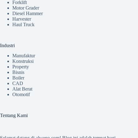
Forklift
Motor Grader
Diesel Hammer
Harvester
Haul Truck
Industri
Manufaktur
Konstruksi
Property
Bisnis
Boiler
CAD
Alat Berat
Otomotif
Tentang Kami
Selamat datang di
alwepo.com
! Blog ini adalah tempat bagi