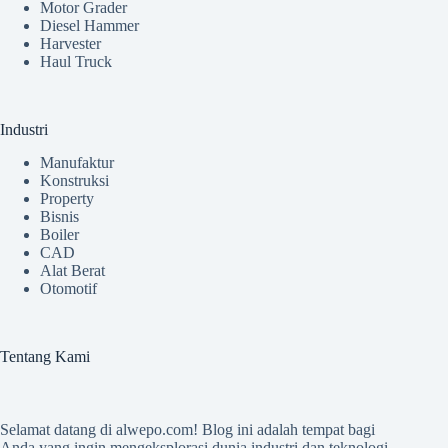
Motor Grader
Diesel Hammer
Harvester
Haul Truck
Industri
Manufaktur
Konstruksi
Property
Bisnis
Boiler
CAD
Alat Berat
Otomotif
Tentang Kami
Selamat datang di
alwepo.com
! Blog ini adalah tempat bagi
Anda yang ingin mengeksplorasi dunia industri dan teknologi