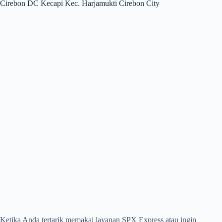
Cirebon DC Kecapi Kec. Harjamukti Cirebon City
Ketika Anda tertarik memakai layanan SPX Express atau ingin