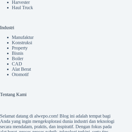
Harvester
Haul Truck
Industri
Manufaktur
Konstruksi
Property
Bisnis
Boiler
CAD
Alat Berat
Otomotif
Tentang Kami
Selamat datang di
alwepo.com
! Blog ini adalah tempat bagi
Anda yang ingin mengeksplorasi dunia industri dan teknologi
secara mendalam, praktis, dan inspiratif. Dengan fokus pada
alat berat, proses-proses pabrik, teknologi terkini, serta tips