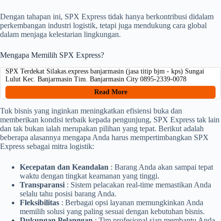
Dengan tahapan ini, SPX Express tidak hanya berkontribusi didalam
perkembangan industri logistik, tetapi juga mendukung cara global
dalam menjaga kelestarian lingkungan.
Mengapa Memilih SPX Express?
SPX Terdekat Silakas.express banjarmasin (jasa titip bjm - kps) Sungai
Lulut Kec. Banjarmasin Tim. Banjarmasin City 0895-2339-0078
Read More
Tuk bisnis yang inginkan meningkatkan efisiensi buka dan
memberikan kondisi terbaik kepada pengunjung, SPX Express tak lain
dan tak bukan ialah merupakan pilihan yang tepat. Berikut adalah
beberapa alasannya mengapa Anda harus mempertimbangkan SPX
Express sebagai mitra logistik:
Kecepatan dan Keandalan
: Barang Anda akan sampai tepat
waktu dengan tingkat keamanan yang tinggi.
Transparansi
: Sistem pelacakan real-time memastikan Anda
selalu tahu posisi barang Anda.
Fleksibilitas
: Berbagai opsi layanan memungkinkan Anda
memilih solusi yang paling sesuai dengan kebutuhan bisnis.
Dukungan Pelanggan
: Tim profesional siap membantu Anda