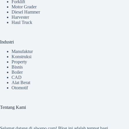
Forklift
Motor Grader
Diesel Hammer
Harvester
Haul Truck
Industri
Manufaktur
Konstruksi
Property
Bisnis
Boiler
CAD
Alat Berat
Otomotif
Tentang Kami
Selamat datang di
alwepo.com
! Blog ini adalah tempat bagi