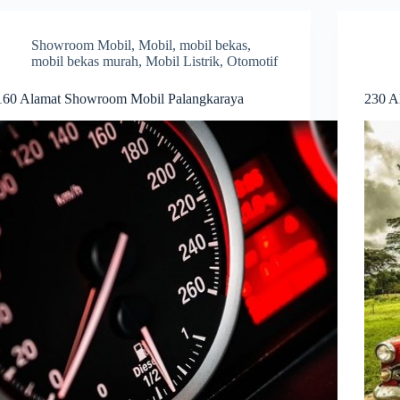
Showroom Mobil
,
Mobil
,
mobil bekas
,
mobil bekas murah
,
Mobil Listrik
,
Otomotif
160 Alamat Showroom Mobil Palangkaraya
230 A