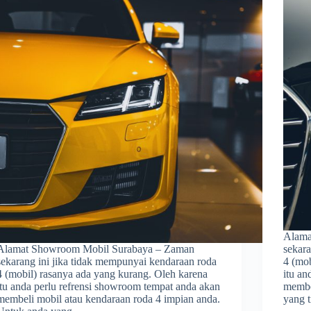
Alama
Alamat Showroom Mobil Surabaya – Zaman
sekara
sekarang ini jika tidak mempunyai kendaraan roda
4 (mo
4 (mobil) rasanya ada yang kurang. Oleh karena
itu an
itu anda perlu refrensi showroom tempat anda akan
membe
membeli mobil atau kendaraan roda 4 impian anda.
yang 