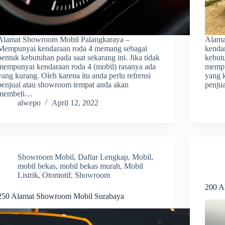
Alamat Showroom Mobil Palangkaraya –
Alama
Mempunyai kendaraan roda 4 memang sebagai
kenda
bentuk kebutuhan pada saat sekarang ini. Jika tidak
kebutu
mempunyai kendaraan roda 4 (mobil) rasanya ada
mempu
yang kurang. Oleh karena itu anda perlu refrensi
yang k
penjual atau showroom tempat anda akan
penju
membeli…
alwepo
April 12, 2022
Showroom Mobil
,
Daftar Lengkap
,
Mobil
,
mobil bekas
,
mobil bekas murah
,
Mobil
Listrik
,
Otomotif
,
Showroom
200 A
250 Alamat Showroom Mobil Surabaya