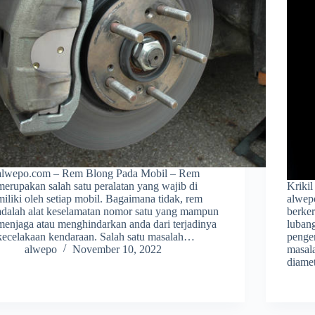
alwepo.com – Rem Blong Pada Mobil – Rem
merupakan salah satu peralatan yang wajib di
Krikil
miliki oleh setiap mobil. Bagaimana tidak, rem
alwepo
adalah alat keselamatan nomor satu yang mampun
berker
menjaga atau menghindarkan anda dari terjadinya
lubang
kecelakaan kendaraan. Salah satu masalah…
penge
alwepo
November 10, 2022
masala
diame