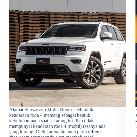
Alamat Showroom Mobil Bogor – Memiliki
kendaraan roda 4 memang sebagai bentuk
kebutuhan pada saat sekarang ini. Jika tidak
mempunyai kendaraan roda 4 (mobil) rasanya ada
yang kurang. Oleh karena itu anda perlu refrensi