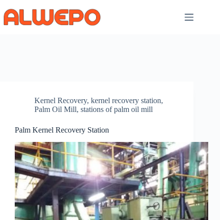
Skip
to
content
Kernel Recovery
,
kernel recovery station
,
Palm Oil Mill
,
stations of palm oil mill
Palm Kernel Recovery Station