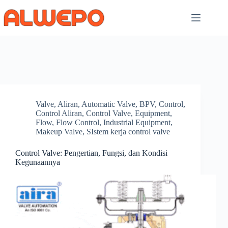
Skip
to
content
Valve
,
Aliran
,
Automatic Valve
,
BPV
,
Control
,
Control Aliran
,
Control Valve
,
Equipment
,
Flow
,
Flow Control
,
Industrial Equipment
,
Makeup Valve
,
SIstem kerja control valve
Control Valve: Pengertian, Fungsi, dan Kondisi
Kegunaannya