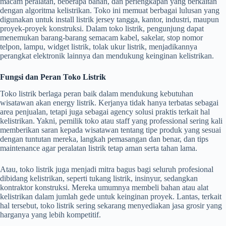
macam peralatan, beberapa bahan, dan perlengkapan yang berkaitan
dengan algoritma kelistrikan. Toko ini memuat berbagai lulusan yang
digunakan untuk install listrik jersey tangga, kantor, industri, maupun
proyek-proyek konstruksi. Dalam toko listrik, pengunjung dapat
menemukan barang-barang semacam kabel, sakelar, stop nomor
telpon, lampu, widget listrik, tolak ukur listrik, menjadikannya
perangkat elektronik lainnya dan mendukung keinginan kelistrikan.
Fungsi dan Peran Toko Listrik
Toko listrik berlaga peran baik dalam mendukung kebutuhan
wisatawan akan energy listrik. Kerjanya tidak hanya terbatas sebagai
area penjualan, tetapi juga sebagai agency solusi praktis terkait hal
kelistrikan. Yakni, pemilik toko atau staff yang professional sering kali
memberikan saran kepada wisatawan tentang tipe produk yang sesuai
dengan tuntutan mereka, langkah pemasangan dan benar, dan tips
maintenance agar peralatan listrik tetap aman serta tahan lama.
Atau, toko listrik juga menjadi mitra bagus bagi seluruh profesional
dibidang kelistrikan, seperti tukang listrik, insinyur, sedangkan
kontraktor konstruksi. Mereka umumnya membeli bahan atau alat
kelistrikan dalam jumlah gede untuk keinginan proyek. Lantas, terkait
hal tersebut, toko listrik sering sekarang menyediakan jasa grosir yang
harganya yang lebih kompetitif.