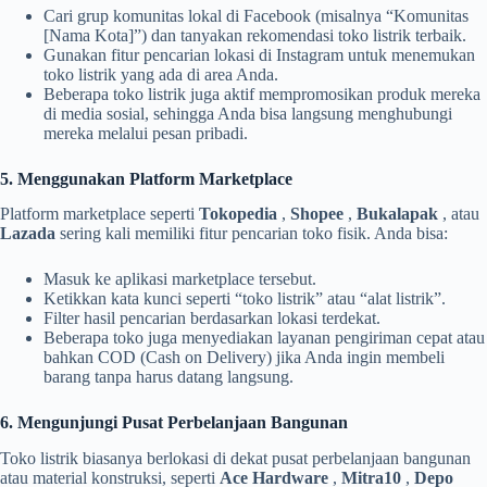
Cari grup komunitas lokal di Facebook (misalnya “Komunitas
[Nama Kota]”) dan tanyakan rekomendasi toko listrik terbaik.
Gunakan fitur pencarian lokasi di Instagram untuk menemukan
toko listrik yang ada di area Anda.
Beberapa toko listrik juga aktif mempromosikan produk mereka
di media sosial, sehingga Anda bisa langsung menghubungi
mereka melalui pesan pribadi.
5. Menggunakan Platform Marketplace
Platform marketplace seperti
Tokopedia
,
Shopee
,
Bukalapak
, atau
Lazada
sering kali memiliki fitur pencarian toko fisik. Anda bisa:
Masuk ke aplikasi marketplace tersebut.
Ketikkan kata kunci seperti “toko listrik” atau “alat listrik”.
Filter hasil pencarian berdasarkan lokasi terdekat.
Beberapa toko juga menyediakan layanan pengiriman cepat atau
bahkan COD (Cash on Delivery) jika Anda ingin membeli
barang tanpa harus datang langsung.
6. Mengunjungi Pusat Perbelanjaan Bangunan
Toko listrik biasanya berlokasi di dekat pusat perbelanjaan bangunan
atau material konstruksi, seperti
Ace Hardware
,
Mitra10
,
Depo