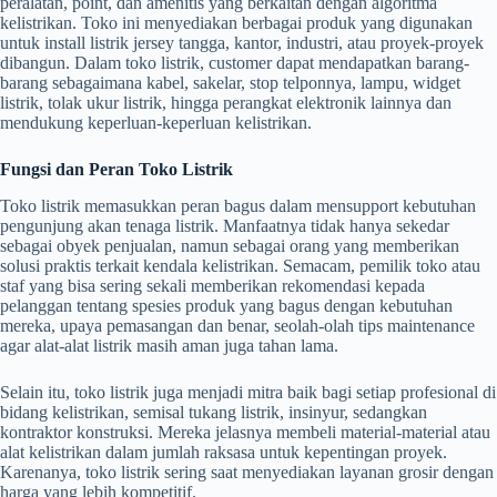
peralatan, point, dan amenitis yang berkaitan dengan algoritma
kelistrikan. Toko ini menyediakan berbagai produk yang digunakan
untuk install listrik jersey tangga, kantor, industri, atau proyek-proyek
dibangun. Dalam toko listrik, customer dapat mendapatkan barang-
barang sebagaimana kabel, sakelar, stop telponnya, lampu, widget
listrik, tolak ukur listrik, hingga perangkat elektronik lainnya dan
mendukung keperluan-keperluan kelistrikan.
Fungsi dan Peran Toko Listrik
Toko listrik memasukkan peran bagus dalam mensupport kebutuhan
pengunjung akan tenaga listrik. Manfaatnya tidak hanya sekedar
sebagai obyek penjualan, namun sebagai orang yang memberikan
solusi praktis terkait kendala kelistrikan. Semacam, pemilik toko atau
staf yang bisa sering sekali memberikan rekomendasi kepada
pelanggan tentang spesies produk yang bagus dengan kebutuhan
mereka, upaya pemasangan dan benar, seolah-olah tips maintenance
agar alat-alat listrik masih aman juga tahan lama.
Selain itu, toko listrik juga menjadi mitra baik bagi setiap profesional di
bidang kelistrikan, semisal tukang listrik, insinyur, sedangkan
kontraktor konstruksi. Mereka jelasnya membeli material-material atau
alat kelistrikan dalam jumlah raksasa untuk kepentingan proyek.
Karenanya, toko listrik sering saat menyediakan layanan grosir dengan
harga yang lebih kompetitif.