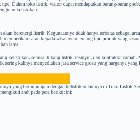
k tipe. Dalam toko listrik, visitor dapat mendapatkan barang-barang seba
inginan kelistrikan.
kan berenergi listrik. Kegunaannya tidak hanya terbatas sebagai area p
 kali memberikan saran kepada wisatawan tentang tipe produk yang ses
ahan lama.
idang kelistrikan, semisal tukang listrik, insinyur, dan kontraktor rum
ik sering kalinya menyediakan jasa service grosir yang harganya yang l
nnya yang berhubungan dengan kelistrikan lainnya di Toko Listrik Ser
engikuti arah pada peta berikut ini: