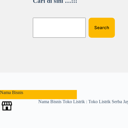
Cari di sini …!!!
Search
N
o
r
e
s
u
l
t
s
Nama Bisnis
Nama Bisnis Toko Listrik : Toko Listrik Serba Ja