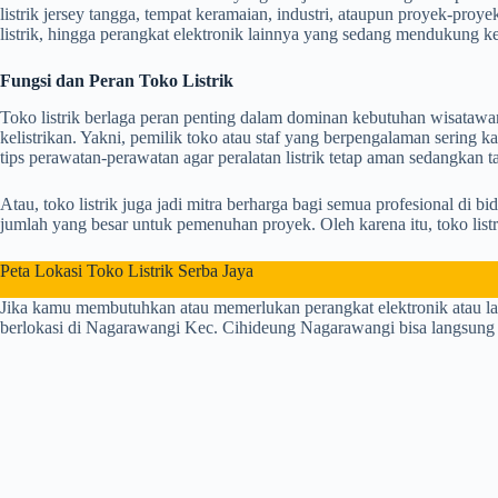
listrik jersey tangga, tempat keramaian, industri, ataupun proyek-proye
listrik, hingga perangkat elektronik lainnya yang sedang mendukung ke
Fungsi dan Peran Toko Listrik
Toko listrik berlaga peran penting dalam dominan kebutuhan wisatawan a
kelistrikan. Yakni, pemilik toko atau staf yang berpengalaman sering
tips perawatan-perawatan agar peralatan listrik tetap aman sedangkan t
Atau, toko listrik juga jadi mitra berharga bagi semua profesional di b
jumlah yang besar untuk pemenuhan proyek. Oleh karena itu, toko listr
Peta Lokasi Toko Listrik Serba Jaya
Jika kamu membutuhkan atau memerlukan perangkat elektronik atau lai
berlokasi di Nagarawangi Kec. Cihideung Nagarawangi bisa langsung m