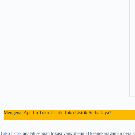
Mengenal Apa Itu Toko Listrik Toko Listrik Serba Jaya?
Toko listrik
adalah sebuah lokasi yang menjual keanekaragaman peralata