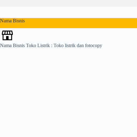
s
u
l
t
Nama Bisnis
s
Nama Bisnis Toko Listrik : Toko listrik dan fotocopy