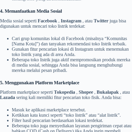
4. Memanfaatkan Media Sosial
Media sosial seperti
Facebook
,
Instagram
, atau
Twitter
juga bisa
digunakan untuk mencari toko listrik terdekat:
Cari grup komunitas lokal di Facebook (misalnya “Komunitas
[Nama Kota]”) dan tanyakan rekomendasi toko listrik terbaik.
Gunakan fitur pencarian lokasi di Instagram untuk menemukan
toko listrik yang ada di area Anda.
Beberapa toko listrik juga aktif mempromosikan produk mereka
di media sosial, sehingga Anda bisa langsung menghubungi
mereka melalui pesan pribadi.
5. Menggunakan Platform Marketplace
Platform marketplace seperti
Tokopedia
,
Shopee
,
Bukalapak
, atau
Lazada
sering kali memiliki fitur pencarian toko fisik. Anda bisa:
Masuk ke aplikasi marketplace tersebut.
Ketikkan kata kunci seperti “toko listrik” atau “alat listrik”.
Filter hasil pencarian berdasarkan lokasi terdekat.
Beberapa toko juga menyediakan layanan pengiriman cepat atau
bahkan COD (Cash on Delivery) jika Anda ingin membeli