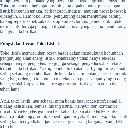
komponen, dan peralatan yang berkaitan dengan algoritma kelistrikan.
Toko ini memuat berbagai produk yang dipakai untuk pemasangan
listrik bangunan tangga, perkantoran, industri, maupun proyek-proyek
dibangun. Dalam toko listrik, pengunjung dapat menjumpai barang-
barang seperti kabel, sakelar, stop kontak, lampu, panel listrik, tolak
ukur listrik, hingga perangkat digital lainnya yang sedang mendukung
keinginan kelistrikan.
Fungsi dan Peran Toko Listrik
Toko listrik memasukkan peran bagus dalam mendukung kebutuhan
pengunjung akan energi listrik. Manfaatnya tidak hanya sekedar
sebagai tempat penjualan, tetapi juga sebagai penyedia solusi teknis
terkait hal kelistrikan. Yakni, pemilik toko atau staff yang professional
sering sekarang memberikan ide kepada visitor tentang spesies produk
yang bagus dengan kebutuhan mereka, cara pemasangan yang sedang
benar, seolah2 tips maintenance agar mesin listrik selalu aman dan
tahan lama.
Atau, toko listrik juga sebagai mitra bagus bagi setiap profesional di
bidang kelistrikan, semisal tukang listrik, insinyur, dan kontraktor
rumah. Mereka jelasnya membeli bahan-bahan atau alat kelistrikan
dalam jumlah tinggi untuk kepentingan proyek. Karenanya, toko listrik
sering kali menyediakan jasa service grosir yang harganya yang lebih
lebih hebat.