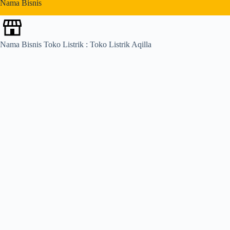
Nama Bisnis
s
Nama Bisnis Toko Listrik : Toko Listrik Aqilla