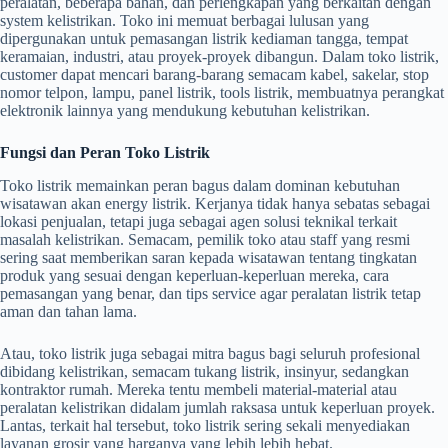
peralatan, beberapa bahan, dan perlengkapan yang berkaitan dengan
system kelistrikan. Toko ini memuat berbagai lulusan yang
dipergunakan untuk pemasangan listrik kediaman tangga, tempat
keramaian, industri, atau proyek-proyek dibangun. Dalam toko listrik,
customer dapat mencari barang-barang semacam kabel, sakelar, stop
nomor telpon, lampu, panel listrik, tools listrik, membuatnya perangkat
elektronik lainnya yang mendukung kebutuhan kelistrikan.
Fungsi dan Peran Toko Listrik
Toko listrik memainkan peran bagus dalam dominan kebutuhan
wisatawan akan energy listrik. Kerjanya tidak hanya sebatas sebagai
lokasi penjualan, tetapi juga sebagai agen solusi teknikal terkait
masalah kelistrikan. Semacam, pemilik toko atau staff yang resmi
sering saat memberikan saran kepada wisatawan tentang tingkatan
produk yang sesuai dengan keperluan-keperluan mereka, cara
pemasangan yang benar, dan tips service agar peralatan listrik tetap
aman dan tahan lama.
Atau, toko listrik juga sebagai mitra bagus bagi seluruh profesional
dibidang kelistrikan, semacam tukang listrik, insinyur, sedangkan
kontraktor rumah. Mereka tentu membeli material-material atau
peralatan kelistrikan didalam jumlah raksasa untuk keperluan proyek.
Lantas, terkait hal tersebut, toko listrik sering sekali menyediakan
layanan grosir yang harganya yang lebih lebih hebat.