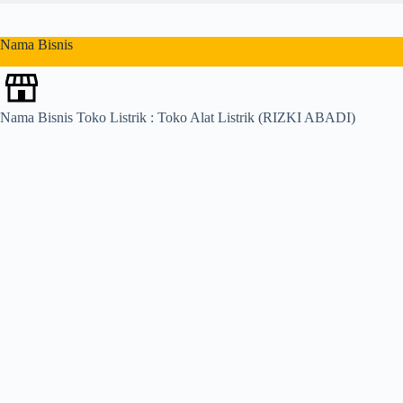
u
l
t
Nama Bisnis
s
Nama Bisnis Toko Listrik : Toko Alat Listrik (RIZKI ABADI)