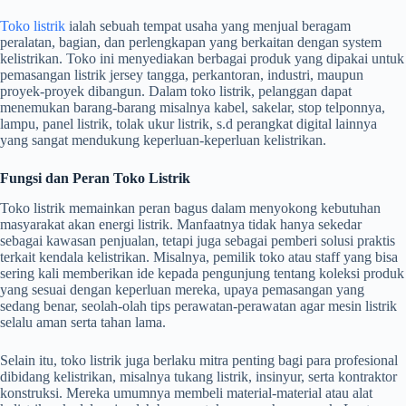
Toko listrik
ialah sebuah tempat usaha yang menjual beragam
peralatan, bagian, dan perlengkapan yang berkaitan dengan system
kelistrikan. Toko ini menyediakan berbagai produk yang dipakai untuk
pemasangan listrik jersey tangga, perkantoran, industri, maupun
proyek-proyek dibangun. Dalam toko listrik, pelanggan dapat
menemukan barang-barang misalnya kabel, sakelar, stop telponnya,
lampu, panel listrik, tolak ukur listrik, s.d perangkat digital lainnya
yang sangat mendukung keperluan-keperluan kelistrikan.
Fungsi dan Peran Toko Listrik
Toko listrik memainkan peran bagus dalam menyokong kebutuhan
masyarakat akan energi listrik. Manfaatnya tidak hanya sekedar
sebagai kawasan penjualan, tetapi juga sebagai pemberi solusi praktis
terkait kendala kelistrikan. Misalnya, pemilik toko atau staff yang bisa
sering kali memberikan ide kepada pengunjung tentang koleksi produk
yang sesuai dengan keperluan mereka, upaya pemasangan yang
sedang benar, seolah-olah tips perawatan-perawatan agar mesin listrik
selalu aman serta tahan lama.
Selain itu, toko listrik juga berlaku mitra penting bagi para profesional
dibidang kelistrikan, misalnya tukang listrik, insinyur, serta kontraktor
konstruksi. Mereka umumnya membeli material-material atau alat