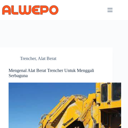
Skip
to
content
Trencher
,
Alat Berat
Mengenal Alat Berat Trencher Untuk Menggali
Serbaguna