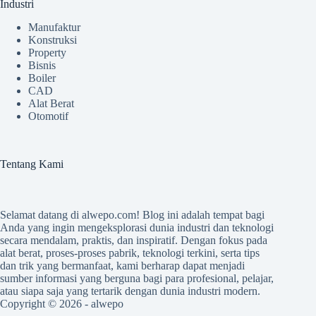
Industri
Manufaktur
Konstruksi
Property
Bisnis
Boiler
CAD
Alat Berat
Otomotif
Tentang Kami
Selamat datang di
alwepo.com
! Blog ini adalah tempat bagi
Anda yang ingin mengeksplorasi dunia industri dan teknologi
secara mendalam, praktis, dan inspiratif. Dengan fokus pada
alat berat, proses-proses pabrik, teknologi terkini, serta tips
dan trik yang bermanfaat, kami berharap dapat menjadi
sumber informasi yang berguna bagi para profesional, pelajar,
atau siapa saja yang tertarik dengan dunia industri modern.
Copyright © 2026 -
alwepo