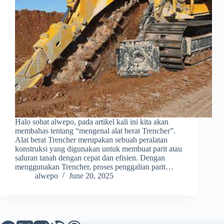
Halo sobat alwepo, pada artikel kali ini kita akan
membahas tentang “mengenal alat berat Trencher”.
Alat berat Trencher merupakan sebuah peralatan
konstruksi yang digunakan untuk membuat parit atau
saluran tanah dengan cepat dan efisien. Dengan
menggunakan Trencher, proses penggalian parit…
alwepo
June 20, 2025