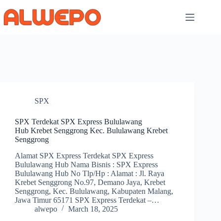
Skip
to
content
SPX
SPX Terdekat SPX Express Bululawang
Hub Krebet Senggrong Kec. Bululawang Krebet
Senggrong
Alamat SPX Express Terdekat SPX Express
Bululawang Hub Nama Bisnis : SPX Express
Bululawang Hub No Tlp/Hp : Alamat : Jl. Raya
Krebet Senggrong No.97, Demano Jaya, Krebet
Senggrong, Kec. Bululawang, Kabupaten Malang,
Jawa Timur 65171 SPX Express Terdekat –…
alwepo
March 18, 2025