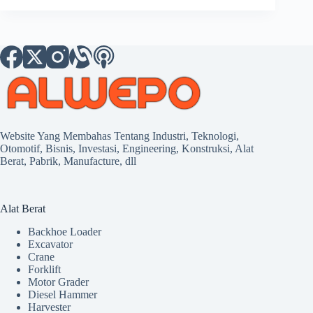
Website Yang Membahas Tentang Industri, Teknologi,
Otomotif, Bisnis, Investasi, Engineering, Konstruksi, Alat
Berat, Pabrik, Manufacture, dll
Alat Berat
Backhoe Loader
Excavator
Crane
Forklift
Motor Grader
Diesel Hammer
Harvester