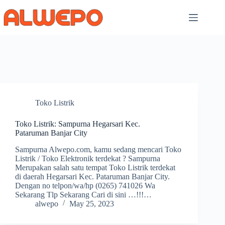
Skip
to
content
Toko Listrik
Toko Listrik: Sampurna Hegarsari Kec.
Pataruman Banjar City
Sampurna Alwepo.com, kamu sedang mencari Toko
Listrik / Toko Elektronik terdekat ? Sampurna
Merupakan salah satu tempat Toko Listrik terdekat
di daerah Hegarsari Kec. Pataruman Banjar City.
Dengan no telpon/wa/hp (0265) 741026 Wa
Sekarang Tlp Sekarang Cari di sini …!!!…
alwepo
May 25, 2023