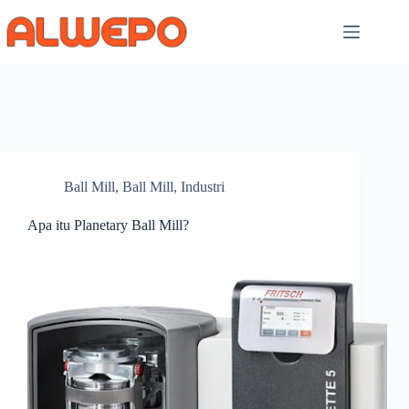
Skip
to
content
Ball Mill
,
Ball Mill
,
Industri
Apa itu Planetary Ball Mill?