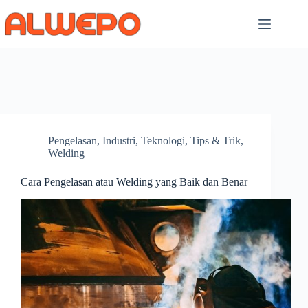
Skip
to
content
Pengelasan
,
Industri
,
Teknologi
,
Tips & Trik
,
Welding
Cara Pengelasan atau Welding yang Baik dan Benar