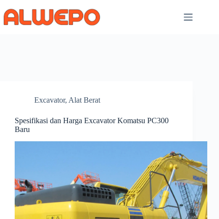
Skip
to
content
Excavator
,
Alat Berat
Spesifikasi dan Harga Excavator Komatsu PC300
Baru