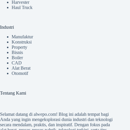
Harvester
Haul Truck
Industri
Manufaktur
Konstruksi
Property
Bisnis
Boiler
CAD
Alat Berat
Otomotif
Tentang Kami
Selamat datang di
alwepo.com
! Blog ini adalah tempat bagi
Anda yang ingin mengeksplorasi dunia industri dan teknologi
secara mendalam, praktis, dan inspiratif. Dengan fokus pada
alat berat, proses-proses pabrik, teknologi terkini, serta tips