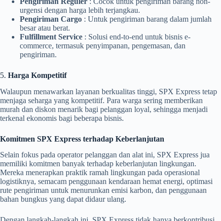
Pengiriman Reguler
: Cocok untuk pengiriman barang non-
urgensi dengan harga lebih terjangkau.
Pengiriman Cargo
: Untuk pengiriman barang dalam jumlah
besar atau berat.
Fulfillment Service
: Solusi end-to-end untuk bisnis e-
commerce, termasuk penyimpanan, pengemasan, dan
pengiriman.
5.
Harga Kompetitif
Walaupun menawarkan layanan berkualitas tinggi, SPX Express tetap
menjaga seharga yang kompetitif. Para warga sering memberikan
murah dan diskon menarik bagi pelanggan loyal, sehingga menjadi
terkenal ekonomis bagi beberapa bisnis.
Komitmen SPX Express terhadap Keberlanjutan
Selain fokus pada operator pelanggan dan alat ini, SPX Express jua
memiliki komitmen banyak terhadap keberlanjutan lingkungan.
Mereka menerapkan praktik ramah lingkungan pada operasional
logistiknya, semacam penggunaan kendaraan hemat energi, optimasi
rute pengiriman untuk menurunkan emisi karbon, dan penggunaan
bahan bungkus yang dapat didaur ulang.
Dengan langkah-langkah ini, SPX Express tidak hanya berkontribusi