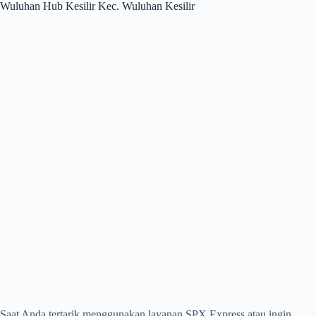
Wuluhan Hub Kesilir Kec. Wuluhan Kesilir
Saat Anda tertarik menggunakan layanan SPX Express atau ingin