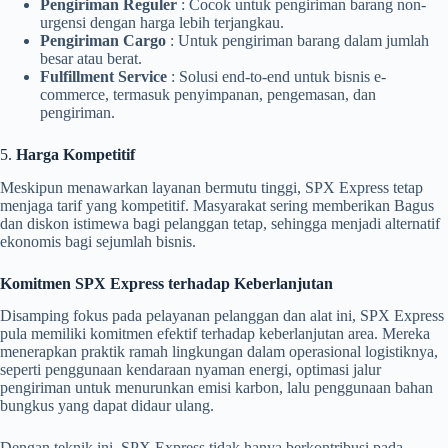
Pengiriman Reguler
: Cocok untuk pengiriman barang non-
urgensi dengan harga lebih terjangkau.
Pengiriman Cargo
: Untuk pengiriman barang dalam jumlah
besar atau berat.
Fulfillment Service
: Solusi end-to-end untuk bisnis e-
commerce, termasuk penyimpanan, pengemasan, dan
pengiriman.
5.
Harga Kompetitif
Meskipun menawarkan layanan bermutu tinggi, SPX Express tetap
menjaga tarif yang kompetitif. Masyarakat sering memberikan Bagus
dan diskon istimewa bagi pelanggan tetap, sehingga menjadi alternatif
ekonomis bagi sejumlah bisnis.
Komitmen SPX Express terhadap Keberlanjutan
Disamping fokus pada pelayanan pelanggan dan alat ini, SPX Express
pula memiliki komitmen efektif terhadap keberlanjutan area. Mereka
menerapkan praktik ramah lingkungan dalam operasional logistiknya,
seperti penggunaan kendaraan nyaman energi, optimasi jalur
pengiriman untuk menurunkan emisi karbon, lalu penggunaan bahan
bungkus yang dapat didaur ulang.
Dengan teknik ini, SPX Express tidak hanya berkontribusi pada