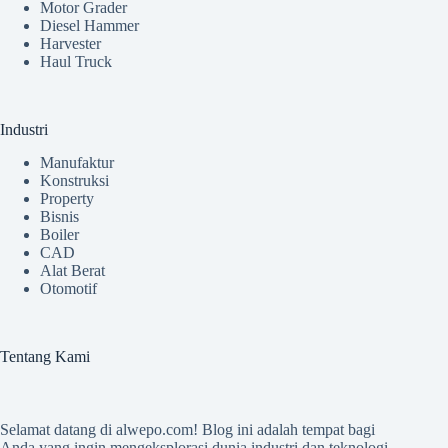
Motor Grader
Diesel Hammer
Harvester
Haul Truck
Industri
Manufaktur
Konstruksi
Property
Bisnis
Boiler
CAD
Alat Berat
Otomotif
Tentang Kami
Selamat datang di
alwepo.com
! Blog ini adalah tempat bagi
Anda yang ingin mengeksplorasi dunia industri dan teknologi