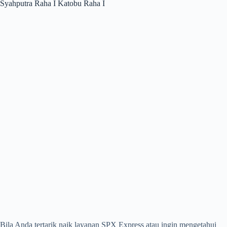
Syahputra Raha I Katobu Raha I
Bila Anda tertarik naik layanan SPX Express atau ingin mengetahui