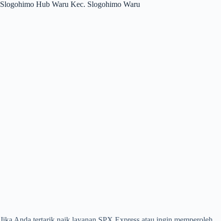
Slogohimo Hub Waru Kec. Slogohimo Waru
Jika Anda tertarik naik layanan SPX Express atau ingin memperoleh