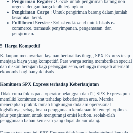
Pengiriman Reguler
: Cocok untuk pengiriman barang non-
urgensi dengan harga lebih terjangkau.
Pengiriman Cargo
: Untuk pengiriman barang dalam jumlah
besar atau berat.
Fulfillment Service
: Solusi end-to-end untuk bisnis e-
commerce, termasuk penyimpanan, pengemasan, dan
pengiriman.
5.
Harga Kompetitif
Kalaupun menawarkan layanan berkualitas tinggi, SPX Express tetap
menjaga biaya yang kompetitif. Para warga sering memberikan special
dan diskon beragam bagi pelanggan setia, sehingga menjadi alternatif
ekonomis bagi banyak bisnis.
Komitmen SPX Express terhadap Keberlanjutan
Tidak cuma fokus pada operator pelanggan dan IT, SPX Express pun
memiliki komitmen erat terhadap keberlanjutan area. Mereka
menerapkan praktik ramah lingkungan didalam operasional
logistiknya, sebagaimana penggunaan kendaraan irit energi, optimasi
jalur pengiriman untuk mengurangi emisi karbon, seolah-olah
penggunaan bahan kemasan yang dapat didaur ulang.
Dengan tata cara ini, SPX Express tidak hanya berkontribusi kepada