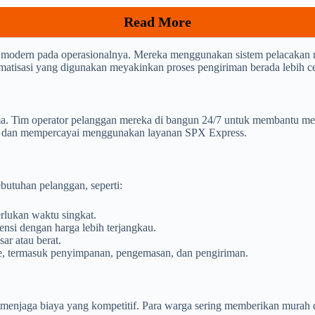
Read More
 modern pada operasionalnya. Mereka menggunakan sistem pelacakan 
omatisasi yang digunakan meyakinkan proses pengiriman berada lebih cep
a. Tim operator pelanggan mereka di bangun 24/7 untuk membantu men
an dan mempercayai menggunakan layanan SPX Express.
butuhan pelanggan, seperti:
lukan waktu singkat.
nsi dengan harga lebih terjangkau.
ar atau berat.
ce, termasuk penyimpanan, pengemasan, dan pengiriman.
enjaga biaya yang kompetitif. Para warga sering memberikan murah da