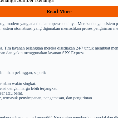
 Kenanga Sumber Kenanga
Read More
gi modern yang ada didalam operasionalnya. Mereka dengan sistem p
itu, sistem otomatisasi yang digunakan memastikan proses pengiriman men
. Tim layanan pelanggan mereka disediakan 24/7 untuk membuat menye
yaman dan yakin menggunakan layanan SPX Express.
butuhan pelanggan, seperti:
lukan waktu singkat.
nsi dengan harga lebih terjangkau.
ar atau berat.
ce, termasuk penyimpanan, pengemasan, dan pengiriman.
aga seharga yang kompetitif. Nya sering memberikan special dan disk