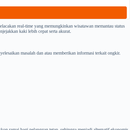
elacakan real-time yang memungkinkan wisatawan memantau status
jejakkan kaki lebih cepat serta akurat.
lesaikan masalah dan atau memberikan informasi terkait ongkir.
on ramai bagi pelanggan tetap, sehingga menjadi alternatif ekonomis