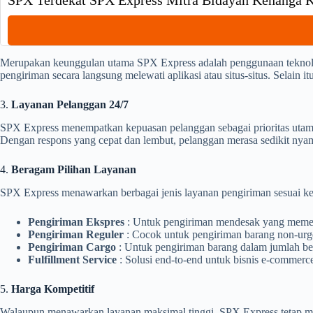
SPX Terdekat SPX Express Mitra Bidayah Kenanga
Merupakan keunggulan utama SPX Express adalah penggunaan teknolo
pengiriman secara langsung melewati aplikasi atau situs-situs. Selain 
3.
Layanan Pelanggan 24/7
SPX Express menempatkan kepuasan pelanggan sebagai prioritas utama
Dengan respons yang cepat dan lembut, pelanggan merasa sedikit n
4.
Beragam Pilihan Layanan
SPX Express menawarkan berbagai jenis layanan pengiriman sesuai ke
Pengiriman Ekspres
: Untuk pengiriman mendesak yang memer
Pengiriman Reguler
: Cocok untuk pengiriman barang non-urge
Pengiriman Cargo
: Untuk pengiriman barang dalam jumlah bes
Fulfillment Service
: Solusi end-to-end untuk bisnis e-commer
5.
Harga Kompetitif
Walaupun menawarkan layanan maksimal tinggi, SPX Express tetap menj