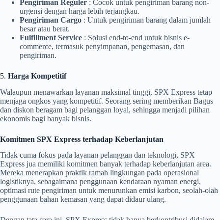
Pengiriman Reguler
: Cocok untuk pengiriman barang non-
urgensi dengan harga lebih terjangkau.
Pengiriman Cargo
: Untuk pengiriman barang dalam jumlah
besar atau berat.
Fulfillment Service
: Solusi end-to-end untuk bisnis e-
commerce, termasuk penyimpanan, pengemasan, dan
pengiriman.
5.
Harga Kompetitif
Walaupun menawarkan layanan maksimal tinggi, SPX Express tetap
menjaga ongkos yang kompetitif. Seorang sering memberikan Bagus
dan diskon beragam bagi pelanggan loyal, sehingga menjadi pilihan
ekonomis bagi banyak bisnis.
Komitmen SPX Express terhadap Keberlanjutan
Tidak cuma fokus pada layanan pelanggan dan teknologi, SPX
Express jua memiliki komitmen banyak terhadap keberlanjutan area.
Mereka menerapkan praktik ramah lingkungan pada operasional
logistiknya, sebagaimana penggunaan kendaraan nyaman energi,
optimasi rute pengiriman untuk menurunkan emisi karbon, seolah-olah
penggunaan bahan kemasan yang dapat didaur ulang.
Dengan tata cara ini, SPX Express tidak hanya berkontribusi didalam