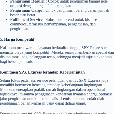
Pengiriman Reguler
: Cocok untuk pengiriman barang non-
urgensi dengan harga lebih terjangkau.
Pengiriman Cargo
: Untuk pengiriman barang dalam jumlah
besar atau berat.
Fulfillment Service
: Solusi end-to-end untuk bisnis e-
commerce, termasuk penyimpanan, pengemasan, dan
pengiriman.
5.
Harga Kompetitif
Kalaupun menawarkan layanan berkualitas tinggi, SPX Express tetap
menjaga biaya yang kompetitif. Mereka sering memberikan special dan
diskon ramai bagi pelanggan tetap, sehingga menjadi tujuan ekonomis
bagi beberapa bisnis.
Komitmen SPX Express terhadap Keberlanjutan
Selain fokus pada jasa service pelanggan dan IT, SPX Express juga
memiliki komitmen kencang terhadap keberlanjutan lingkungan.
Mereka menerapkan praktik ramah lingkungan dalam operasional
logistiknya, misalnya penggunaan kendaraan nyaman energi, optimasi
jalur pengiriman untuk meminimalisasi emisi karbon, seolah-olah
penggunaan bahan kemasan yang dapat didaur ulang.
Dengan tata cara ini, SPX Express tidak hanya berkontribusi pada