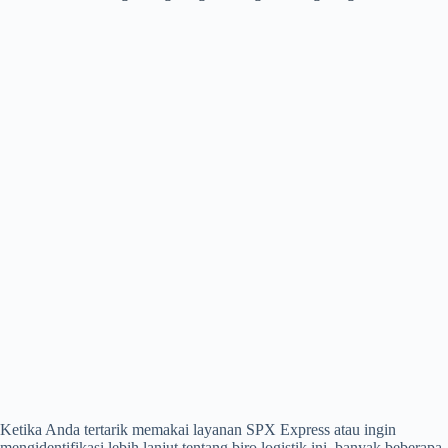
Ketika Anda tertarik memakai layanan SPX Express atau ingin
mengidentifikasi lebih lanjut tentang biro logistik ini, banyak beberapa