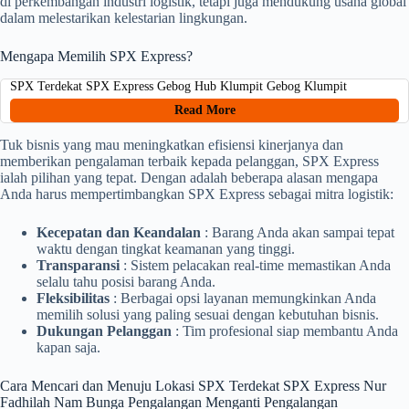
di perkembangan industri logistik, tetapi juga mendukung usaha global
dalam melestarikan kelestarian lingkungan.
Mengapa Memilih SPX Express?
SPX Terdekat SPX Express Gebog Hub Klumpit Gebog Klumpit
Read More
Tuk bisnis yang mau meningkatkan efisiensi kinerjanya dan
memberikan pengalaman terbaik kepada pelanggan, SPX Express
ialah pilihan yang tepat. Dengan adalah beberapa alasan mengapa
Anda harus mempertimbangkan SPX Express sebagai mitra logistik:
Kecepatan dan Keandalan
: Barang Anda akan sampai tepat
waktu dengan tingkat keamanan yang tinggi.
Transparansi
: Sistem pelacakan real-time memastikan Anda
selalu tahu posisi barang Anda.
Fleksibilitas
: Berbagai opsi layanan memungkinkan Anda
memilih solusi yang paling sesuai dengan kebutuhan bisnis.
Dukungan Pelanggan
: Tim profesional siap membantu Anda
kapan saja.
Cara Mencari dan Menuju Lokasi SPX Terdekat SPX Express Nur
Fadhilah Nam Bunga Pengalangan Menganti Pengalangan