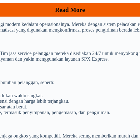
Read More
gi modern kedalam operasionalnya. Mereka dengan sistem pelacakan r
omatisasi yang digunakan mengkonfirmasi proses pengiriman berada lebih
im jasa service pelanggan mereka disediakan 24/7 untuk menyokong m
h nyaman dan yakin menggunakan layanan SPX Express.
butuhan pelanggan, seperti:
lukan waktu singkat.
nsi dengan harga lebih terjangkau.
ar atau berat.
ce, termasuk penyimpanan, pengemasan, dan pengiriman.
jaga ongkos yang kompetitif. Mereka sering memberikan murah dan di