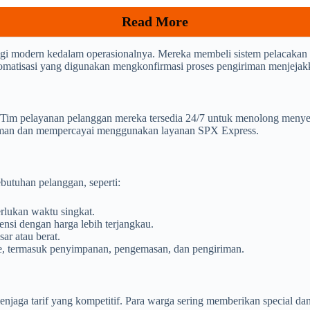
Read More
i modern kedalam operasionalnya. Mereka membeli sistem pelacakan
utomatisasi yang digunakan mengkonfirmasi proses pengiriman menjejakka
im pelayanan pelanggan mereka tersedia 24/7 untuk menolong menyel
yaman dan mempercayai menggunakan layanan SPX Express.
butuhan pelanggan, seperti:
lukan waktu singkat.
nsi dengan harga lebih terjangkau.
ar atau berat.
ce, termasuk penyimpanan, pengemasan, dan pengiriman.
ga tarif yang kompetitif. Para warga sering memberikan special dan d